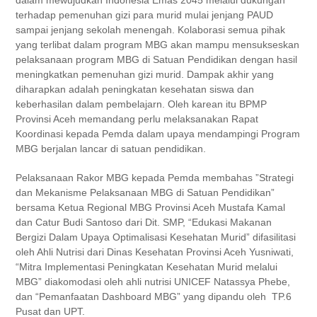
dalam mewujudkan Indonesia Emas 2045 melalui dukungan
terhadap pemenuhan gizi para murid mulai jenjang PAUD
sampai jenjang sekolah menengah. Kolaborasi semua pihak
yang terlibat dalam program MBG akan mampu mensukseskan
pelaksanaan program MBG di Satuan Pendidikan dengan hasil
meningkatkan pemenuhan gizi murid. Dampak akhir yang
diharapkan adalah peningkatan kesehatan siswa dan
keberhasilan dalam pembelajarn. Oleh karean itu BPMP
Provinsi Aceh memandang perlu melaksanakan Rapat
Koordinasi kepada Pemda dalam upaya mendampingi Program
MBG berjalan lancar di satuan pendidikan.
Pelaksanaan Rakor MBG kepada Pemda membahas ”Strategi
dan Mekanisme Pelaksanaan MBG di Satuan Pendidikan”
bersama Ketua Regional MBG Provinsi Aceh Mustafa Kamal
dan Catur Budi Santoso dari Dit. SMP, “Edukasi Makanan
Bergizi Dalam Upaya Optimalisasi Kesehatan Murid” difasilitasi
oleh Ahli Nutrisi dari Dinas Kesehatan Provinsi Aceh Yusniwati,
“Mitra Implementasi Peningkatan Kesehatan Murid melalui
MBG” diakomodasi oleh ahli nutrisi UNICEF Natassya Phebe,
dan “Pemanfaatan Dashboard MBG” yang dipandu oleh TP.6
Pusat dan UPT.