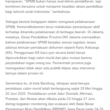
transparan. “SPMB bukan hanya soal teknis pendaftaran, tapi
komitmen bersama untuk menjamin keadilan akses pendidikan
bagi seluruh anak Indonesia,” tambahnya.
Sebagai bentuk kesigapan dalam mengawal pelaksanaan
SPMB, Kemendikdasmen terus melakukan pemantauan aktif
terhadap dinamika pelaksanaan di berbagai daerah. Di Jakarta,
misalnya, Dinas Pendidikan Provinsi DKI Jakarta memastikan
bahwa pelaksanaan SPMB berjalan sesuai regulasi, tanpa
adanya temuan pemalsuan dokumen seperti Kartu Keluarga
(KK). Penggunaan KK baru pun secara ketat hanya
diperuntukkan bagi calon murid dari jalur mutasi karena
perpindahan tugas orang tua. Pemerintah provinsi juga
menegaskan tidak akan ada praktik titipan atau intervensi
lainnya dalam proses ini.
Sementara itu, di kota Bandung, tahapan awal berupa
pendataan calon murid telah berlangsung sejak 19 Mei hingga
20 Juni 2025. Pendaftaran untuk Jalur Domisili, Afirmasi,
Prestasi, dan Mutasi akan dibuka pada 23 hingga 27 Juni,
diiringi kegiatan monitoring dan evaluasi oleh Balai Besar
Penjaminan Mutu Pendidikan (BBPMP) Jawa Barat pada 24-25