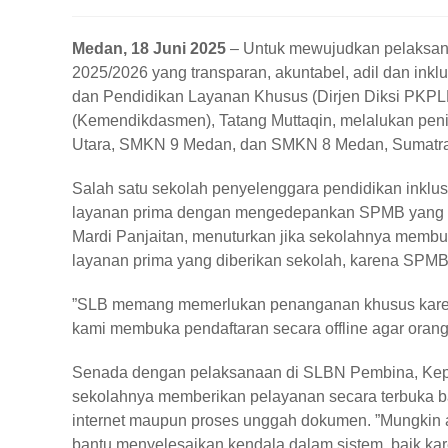
Medan, 18 Juni 2025
– Untuk mewujudkan pelaksan
2025/2026 yang transparan, akuntabel, adil dan inkl
dan Pendidikan Layanan Khusus (Dirjen Diksi PKP
(Kemendikdasmen), Tatang Muttaqin, melalukan pen
Utara, SMKN 9 Medan, dan SMKN 8 Medan, Sumatra 
Salah satu sekolah penyelenggara pendidikan inklu
layanan prima dengan mengedepankan SPMB yang tra
Mardi Panjaitan, menuturkan jika sekolahnya membuk
layanan prima yang diberikan sekolah, karena SPM
”SLB memang memerlukan penanganan khusus karena 
kami membuka pendaftaran secara offline agar orang 
Senada dengan pelaksanaan di SLBN Pembina, Kep
sekolahnya memberikan pelayanan secara terbuka b
internet maupun proses unggah dokumen. ”Mungkin ad
bantu menyelesaikan kendala dalam sistem, baik kar