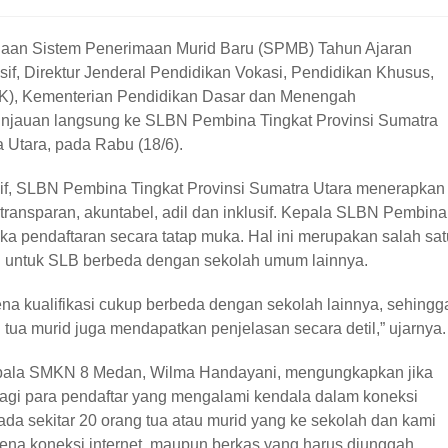
aan Sistem Penerimaan Murid Baru (SPMB) Tahun Ajaran
usif, Direktur Jenderal Pendidikan Vokasi, Pendidikan Khusus,
LK), Kementerian Pendidikan Dasar dan Menengah
injauan langsung ke SLBN Pembina Tingkat Provinsi Sumatra
Utara, pada Rabu (18/6).
sif, SLBN Pembina Tingkat Provinsi Sumatra Utara menerapkan
nsparan, akuntabel, adil dan inklusif. Kepala SLBN Pembina
a pendaftaran secara tatap muka. Hal ini merupakan salah sat
B untuk SLB berbeda dengan sekolah umum lainnya.
kualifikasi cukup berbeda dengan sekolah lainnya, sehingg
tua murid juga mendapatkan penjelasan secara detil,” ujarnya.
ala SMKN 8 Medan, Wilma Handayani, mengungkapkan jika
agi para pendaftar yang mengalami kendala dalam koneksi
a sekitar 20 orang tua atau murid yang ke sekolah dan kami
ena koneksi internet, maupun berkas yang harus diunggah.