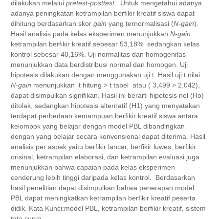
dilakukan melalui
pretest-posttest
. Untuk mengetahui adanya
adanya peningkatan ketrampilan berfikir kreatif siswa dapat
dihitung berdasarkan skor
gain
yang ternormalisasi (
N-gain
).
Hasil analisis pada kelas eksperimen menunjukkan
N-gain
ketrampilan berfikir kreatif sebesar 53,18% sedangkan kelas
kontrol sebesar 40,16%. Uji normalitas dan homogenitas
menunjukkan data berdistribusi normal dan homogen. Uji
hipotesis dilakukan dengan menggunakan uji t. Hasil uji t nilai
N-gain
menunjukkan t hitung > t tabel atau ( 3,499 > 2,042),
dapat disimpulkan signifikan. Hasil ini berarti hipotesis nol (H­o)
ditolak, sedangkan hipotesis alternatif (H1) yang menyatakan
terdapat perbedaan kemampuan berfikir kreatif siswa antara
kelompok yang belajar dengan model PBL dibandingkan
dengan yang belajar secara konvensional dapat diterima. Hasil
analisis per aspek yaitu berfikir lancar, berfikir luwes, berfikir
orisinal, ketrampilan elaborasi, dan ketrampilan evaluasi juga
menunjukkan bahwa capaian pada kelas eksperimen
cenderung lebih tinggi daripada kelas kontrol. Berdasarkan
hasil penelitian dapat disimpulkan bahwa penerapan model
PBL dapat meningkatkan ketrampilan berfikir kreatif peserta
didik. Kata Kunci:model PBL, ketrampilan berfikir kreatif, sistem
tata surya.