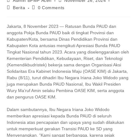
Admin BPMP Aceh
November 26, 2024
Berita
0 Comments
Jakarta, 8 November 2023 — Ratusan Bunda PAUD dan
anggota Pokja Bunda PAUD baik di tingkat Provinsi dan
Kabupaten/Kota, bersama Dinas Pendidikan Provinsi dan
Kabupaten Kota antusias mengikuti Apresiasi Bunda PAUD
Tingkat Nasional tahun 2023. Acara yang diselenggarakan oleh
Kementerian Pendidikan, Kebudayaan, Riset, dan Teknologi
(Kemendikbudristek) bekerja sama dengan Organisasi Aksi
Solidaritas Era Kabinet Indonesia Maju (OASE KIM) di Jakarta,
Rabu (8/11), turut dihadiri Ibu Negara Iriana Joko Widodo yang
juga merupakan Bunda PAUD Nasional, Ibu Wakil Presiden
Wury Ma’ruf Amin selaku Pembina OASE KIM, serta anggota
dan pengurus OASE KIM.
Dalam sambutannya, Ibu Negara Iriana Joko Widodo
memberikan apresiasi kepada Bunda PAUD di seluruh
Indonesia atas pencapaian dan upaya yang sudah dilakukan
untuk memperkuat gerakan Transisi PAUD ke SD yang
Menyenangkan. “Kami sangat berbangga, karena sejak