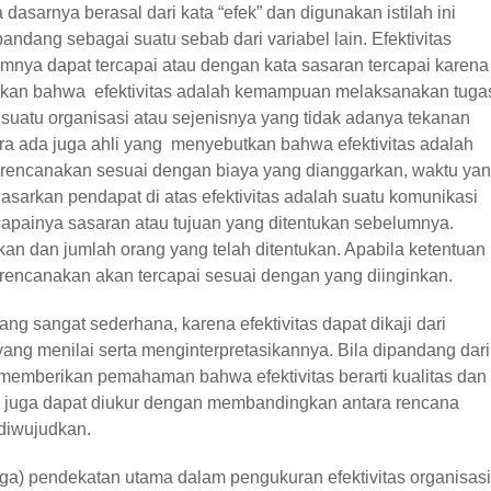
 dasarnya berasal dari kata “efek” dan digunakan istilah ini
andang sebagai suatu sebab dari variabel lain. Efektivitas
umnya dapat tercapai atau dengan kata sasaran tercapai karena
takan bahwa efektivitas adalah kemampuan melaksanakan tuga
a suatu organisasi atau sejenisnya yang tidak adanya tekanan
a ada juga ahli yang menyebutkan bahwa efektivitas adalah
irencanakan sesuai dengan biaya yang dianggarkan, waktu ya
dasarkan pendapat di atas efektivitas adalah suatu komunikasi
ercapainya sasaran atau tujuan yang ditentukan sebelumnya.
an dan jumlah orang yang telah ditentukan. Apabila ketentuan
direncanakan akan tercapai sesuai dengan yang diinginkan.
ang sangat sederhana, karena efektivitas dapat dikaji dari
ang menilai serta menginterpretasikannya. Bila dipandang dari
 memberikan pemahaman bahwa efektivitas berarti kualitas dan
itas juga dapat diukur dengan membandingkan antara rencana
 diwujudkan.
iga) pendekatan utama dalam pengukuran efektivitas organisasi