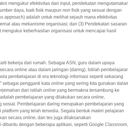
yakni mengukur efektivitas dari input, pendekatan mengutamaka
mber daya, baik fisik maupun non fisik yang sesuai dengan
s approach) adalah untuk melihat sejauh mana efektivitas
ternal atau mekanisme organisasi; dan (3) Pendekatan sasaran
t mengukur keberhasilan organisasi untuk mencapai hasil
arti bekerja dari rumah. Sebagai ASN, guru dalam upaya
cara online atau dalam jaringan (daring). Istilah pembelajara
ola pembelajaran di era teknologi informasi seperti sekarang
n” sebagai pengganti kata
online
yang sering kita gunakan dala
erjemahan dari istilah
online
yang bermakna tersambung ke
ya adalah pembelajaran yang dilakukan secara
online
,
g sosial. Pembelajaran daring merupakan pembelajaran yang
i
platform
yang telah tersedia. Segala bentuk materi pelajaran
ukan secara
online
, dan tes juga dilaksanakan
i dibantu dengan beberapa aplikasi, seperti
Google Classroom,