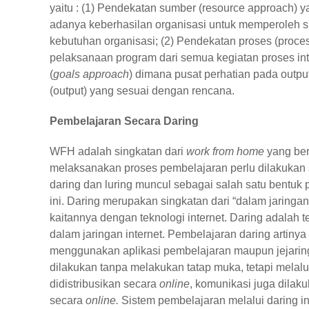
yaitu : (1) Pendekatan sumber (resource approach) 
adanya keberhasilan organisasi untuk memperoleh su
kebutuhan organisasi; (2) Pendekatan proses (proces
pelaksanaan program dari semua kegiatan proses in
(
goals approach
) dimana pusat perhatian pada outpu
(output) yang sesuai dengan rencana.
Pembelajaran Secara Daring
WFH adalah singkatan dari
work from home
yang ber
melaksanakan proses pembelajaran perlu dilakukan se
daring dan luring muncul sebagai salah satu bentuk p
ini. Daring merupakan singkatan dari “dalam jaringa
kaitannya dengan teknologi internet. Daring adalah t
dalam jaringan internet. Pembelajaran daring artin
menggunakan aplikasi pembelajaran maupun jejarin
dilakukan tanpa melakukan tatap muka, tetapi melalu
didistribusikan secara
online
, komunikasi juga dilak
secara
online.
Sistem pembelajaran melalui daring in