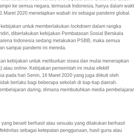
hampir ke semua negara, termasuk Indonesia, hanya dalam wak
1 Maret 2020 menetapkan wabah ini sebagai pandemi global.
 kebijakan untuk memberlakukan
lockdown
dalam rangka
diri, diberlakukan kebijakan Pembatasan Sosial Berskala
.Karena Indonesia sedang melakukan PSBB, maka semua
kan sampai pandemi ini mereda.
n kebijakan untuk meliburkan siswa dan mulai menerapkan
n) atau
online
. Kebijakan pemerintah ini mulai efektif
ia pada hari Senin, 16 Maret 2020 yang juga diikuti oleh
 tidak berlaku bagi beberapa sekolah di tiap-tiap daerah.
 pembelajaran daring, dimana membutuhkan media pembelajara
e
yang berarti berhasil atau sesuatu yang dilakukan berhasil
fektivitas sebagai ketepatan penggunaan, hasil guna atau