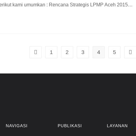
h, berikut kami umumkan : Rencana Strategis LPMP Aceh 2015…
1
2
3
4
5
NAVIGASI
PUBLIKASI
LAYANAN